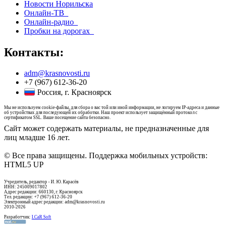
Новости Норильска
Онлайн-ТВ
Онлайн-радио
Пробки на дорогах
Контакты:
adm@krasnovosti.ru
+7 (967) 612-36-20
Россия, г. Красноярск
Мы не используем cookie-файлы, для сбора о вас той или иной информации, не логируем IP-адреса и данные
об устройствах для последующей их обработки. Наш проект использует защищённый протокол с
сертификатом SSL. Ваше посещение сайта безопасно.
Сайт может содержать материалы, не предназначенные для
лиц младше 16 лет.
© Все права защищены. Поддержка мобильных устройств:
HTML5 UP
Учредитель, редактор - И. Ю. Карасёв
ИНН: 245009017802
Адрес редакции: 660130, г. Красноярск
Тел. редакции: +7 (967) 612-36-20
Электронный адрес редакции: adm@krasnovosti.ru
2010-2026
Разработчик:
I.CaR Soft