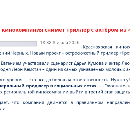
 кинокомпания снимет триллер с актёром из 
18:38 8 июля 2026
Красноярская кино
ний Черных. Новый проект – остросюжетный триллер «Крот»
 Евгением участвовали сценарист Дарья Кумова и актер Лео
егодня Леон Кемстач – один из самых узнаваемых молодых а
го уровня — это всегда большая ответственность. Нужно у
неральный продюсер в социальных сетях.
— Окончательн
 Для региональной кинокомпании выйти в третий этап защит
дает, что компания движется в правильном направлен
ли.