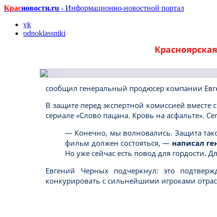
Крас
новости.ru
- Информационно-новостной портал
vk
odnoklassniki
Красноярская
сообщил генеральный продюсер компании Евге
В защите перед экспертной комиссией вместе с
сериале «Слово пацана. Кровь на асфальте». С
— Конечно, мы волновались. Защита тако
фильм должен состояться, —
написал ге
Но уже сейчас есть повод для гордости.
Евгений Черных подчеркнул: это подтверж
конкурировать с сильнейшими игроками отрас