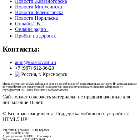
Новости Железногорска
Новости Минусинска
Новости Зеленогорска
Новости Норильска
Онлайн-ТВ
Онлайн-радио
Пробки на дорогах
Контакты:
adm@krasnovosti.ru
+7 (967) 612-36-20
Россия, г. Красноярск
Мы не используем cookie-файлы, для сбора о вас той или иной информации, не логируем IP-адреса и данные
об устройствах для последующей их обработки. Наш проект использует защищённый протокол с
сертификатом SSL. Ваше посещение сайта безопасно.
Сайт может содержать материалы, не предназначенные для
лиц младше 16 лет.
© Все права защищены. Поддержка мобильных устройств:
HTML5 UP
Учредитель, редактор - И. Ю. Карасёв
ИНН: 245009017802
Адрес редакции: 660130, г. Красноярск
Тел. редакции: +7 (967) 612-36-20