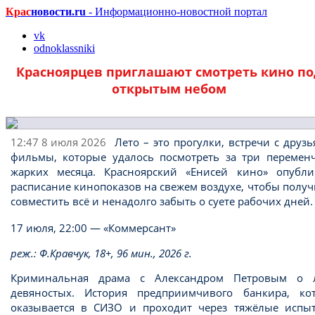
Крас
новости.ru
- Информационно-новостной портал
vk
odnoklassniki
Красноярцев приглашают смотреть кино по
открытым небом
12:47 8 июля 2026
Лето – это прогулки, встречи с друз
фильмы, которые удалось посмотреть за три перемен
жарких месяца. Красноярский «Енисей кино» опубли
расписание кинопоказов на свежем воздухе, чтобы полу
совместить всё и ненадолго забыть о суете рабочих дней
17 июля, 22:00 — «Коммерсант»
реж.: Ф.Кравчук, 18+, 96 мин., 2026 г.
Криминальная драма с Александром Петровым о 
девяностых. История предприимчивого банкира, ко
оказывается в СИЗО и проходит через тяжёлые испыт