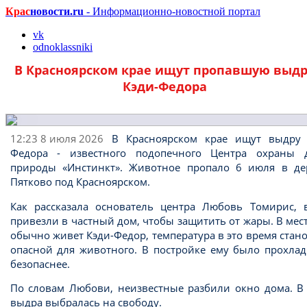
Крас
новости.ru
- Информационно-новостной портал
vk
odnoklassniki
В Красноярском крае ищут пропавшую выд
Кэди-Федора
12:23 8 июля 2026
В Красноярском крае ищут выдру 
Федора - известного подопечного Центра охраны 
природы «Инстинкт». Животное пропало 6 июля в де
Пятково под Красноярском.
Как рассказала основатель центра Любовь Томирис, 
привезли в частный дом, чтобы защитить от жары. В мест
обычно живет Кэди-Федор, температура в это время стан
опасной для животного. В постройке ему было прохлад
безопаснее.
По словам Любови, неизвестные разбили окно дома. В 
выдра выбралась на свободу.