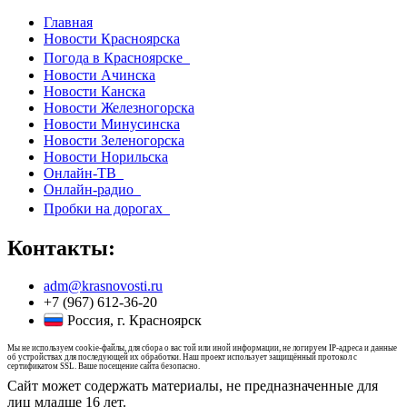
Главная
Новости Красноярска
Погода в Красноярске
Новости Ачинска
Новости Канска
Новости Железногорска
Новости Минусинска
Новости Зеленогорска
Новости Норильска
Онлайн-ТВ
Онлайн-радио
Пробки на дорогах
Контакты:
adm@krasnovosti.ru
+7 (967) 612-36-20
Россия, г. Красноярск
Мы не используем cookie-файлы, для сбора о вас той или иной информации, не логируем IP-адреса и данные
об устройствах для последующей их обработки. Наш проект использует защищённый протокол с
сертификатом SSL. Ваше посещение сайта безопасно.
Сайт может содержать материалы, не предназначенные для
лиц младше 16 лет.