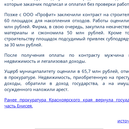
которые заказчик подписал и оплатил без проверки работ
Позже с ООО «Профит» заключили контракт на строител
60 площадок для накопления отходов. Работы оценили
млн рублей. Фирма, в свою очередь, закупила некачест
материалы и сэкономила 50 млн рублей. Кроме то
строительству площадок подсудимый привлек субподряд
за 30 млн рублей.
После получения оплаты по контракту мужчина 
недвижимость и легализовал доходы.
Ущерб муниципалитету оценили в 65,7 млн рублей, отм
в прокуратуре. Недвижимость, приобретенную на прест
доходы, обратили в доход государства, а на имущ
осужденного наложили арест.
Ранее прокуратура Красноярского края вернула госуда
часть Енисея.
источ