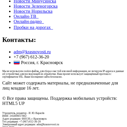
Новости Минусинска
Новости Зеленогорска
Новости Норильска
Онлайн-ТВ
Онлайн-радио
Пробки на дорогах
Контакты:
adm@krasnovosti.ru
+7 (967) 612-36-20
Россия, г. Красноярск
Мы не используем cookie-файлы, для сбора о вас той или иной информации, не логируем IP-адреса и данные
об устройствах для последующей их обработки. Наш проект использует защищённый протокол с
сертификатом SSL. Ваше посещение сайта безопасно.
Сайт может содержать материалы, не предназначенные для
лиц младше 16 лет.
© Все права защищены. Поддержка мобильных устройств:
HTML5 UP
Учредитель, редактор - И. Ю. Карасёв
ИНН: 245009017802
Адрес редакции: 660130, г. Красноярск
Тел. редакции: +7 (967) 612-36-20
Электронный адрес редакции: adm@krasnovosti.ru