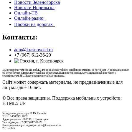
Новости Зеленогорска
Новости Норильска
Онлайн-ТВ
Онлайн-радио
Пробки на дорогах
Контакты:
adm@krasnovosti.ru
+7 (967) 612-36-20
Россия, г. Красноярск
Мы не используем cookie-файлы, для сбора о вас той или иной информации, не логируем IP-адреса и данные
об устройствах для последующей их обработки. Наш проект использует защищённый протокол с
сертификатом SSL. Ваше посещение сайта безопасно.
Сайт может содержать материалы, не предназначенные для
лиц младше 16 лет.
© Все права защищены. Поддержка мобильных устройств:
HTML5 UP
Учредитель, редактор - И. Ю. Карасёв
ИНН: 245009017802
Адрес редакции: 660130, г. Красноярск
Тел. редакции: +7 (967) 612-36-20
Электронный адрес редакции: adm@krasnovosti.ru
2010-2026