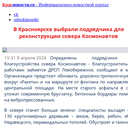
Крас
новости.ru
- Информационно-новостной портал
vk
odnoklassniki
В Красноярске выбрали подрядчика для
реконструкции сквера Космонавтов
19:31 8 апреля 2026
Определены подрядчики
благоустройства сквера Космонавтов - благоустроител
работами займётся ДРСП Левобережное, сообщают в м
Организации предстоит обновить дорожно-тропиночную
вокруг «Ракеты» и на маршруте от фонтана по направл
центральной площади. На месте старого асфальта в с
уложат современную брусчатку, бетонные бордюры пом
на вибропрессованные.
В сквере станет больше зелени: специалисты высадят 
130 крупномерных деревьев – вязов, берёз, рябин, я
Недзвецкого, пирамидальных тополей. Обустроят и газон