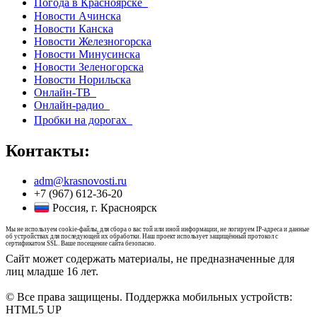
Погода в Красноярске
Новости Ачинска
Новости Канска
Новости Железногорска
Новости Минусинска
Новости Зеленогорска
Новости Норильска
Онлайн-ТВ
Онлайн-радио
Пробки на дорогах
Контакты:
adm@krasnovosti.ru
+7 (967) 612-36-20
Россия, г. Красноярск
Мы не используем cookie-файлы, для сбора о вас той или иной информации, не логируем IP-адреса и данные
об устройствах для последующей их обработки. Наш проект использует защищённый протокол с
сертификатом SSL. Ваше посещение сайта безопасно.
Сайт может содержать материалы, не предназначенные для
лиц младше 16 лет.
© Все права защищены. Поддержка мобильных устройств:
HTML5 UP