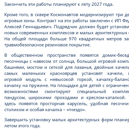
Закончить эти работы планируют к лету 2027 года.
Кроме того, в сквере Космонавтов модернизируют три д
игровые зоны. Контракт на эти работы заключен с ИП Ф
Алексей Геннадьевич. Подрядчик должен будет установ
новых современных комплексов и малых архитектурных 
На общей площади больше 970 квадратных метров за
травмобезопасное резиновое покрытие.
В общественном пространстве появятся домик-бесе
песочницы с навесом от солнца, большой игровой комп
башнями, мостом и сеткой для лазанья, двойные качел
самых маленьких красноярцев установят качели, 
игровой модуль с невысокой горкой, качалку-балан
качалку на пружине. На площадке для детей с огранич
возможностями смонтируют специальный компл
пандусом, широкими проходами и креслом-каталкой. 
здесь появятся просторная карусель, удобная песочни
столиком и особая качалка – «гнездо».
Завершить установку малых архитектурных форм планир
летом этого года.