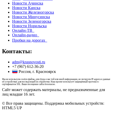
Новости Ачинска
Новости Канска
Новости Железногорска
Новости Минусинска
Новости Зеленогорска
Новости Норильска
Онлайн-ТВ
Онлайн-радио
Пробки на дорогах
Контакты:
adm@krasnovosti.ru
+7 (967) 612-36-20
Россия, г. Красноярск
Мы не используем cookie-файлы, для сбора о вас той или иной информации, не логируем IP-адреса и данные
об устройствах для последующей их обработки. Наш проект использует защищённый протокол с
сертификатом SSL. Ваше посещение сайта безопасно.
Сайт может содержать материалы, не предназначенные для
лиц младше 16 лет.
© Все права защищены. Поддержка мобильных устройств:
HTML5 UP