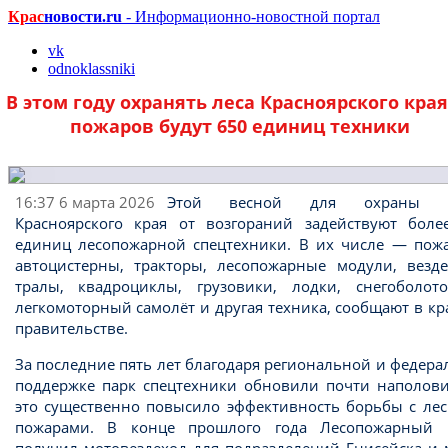
Крас
новости.ru
- Информационно-новостной портал
vk
odnoklassniki
В этом году охранять леса Красноярского края
пожаров будут 650 единиц техники
16:37 6 марта 2026
Этой весной для охраны л
Красноярского края от возгораний задействуют боле
единиц лесопожарной спецтехники. В их числе — пож
автоцистерны, тракторы, лесопожарные модули, везде
тралы, квадроциклы, грузовики, лодки, снегоболото
легкомоторный самолёт и другая техника, сообщают в к
правительстве.
За последние пять лет благодаря региональной и федер
поддержке парк спецтехники обновили почти наполов
это существенно повысило эффективность борьбы с ле
пожарами. В конце прошлого года Лесопожарный 
получил мотовездеход для подразделений Енисейска и 