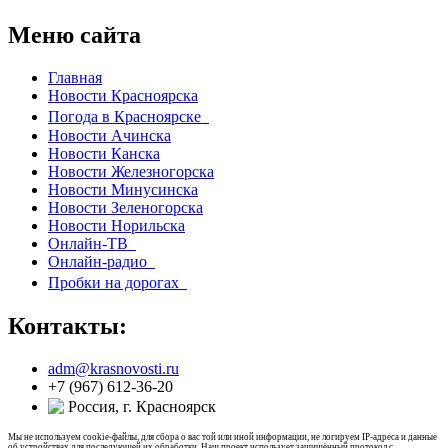
Меню сайта
Главная
Новости Красноярска
Погода в Красноярске
Новости Ачинска
Новости Канска
Новости Железногорска
Новости Минусинска
Новости Зеленогорска
Новости Норильска
Онлайн-ТВ
Онлайн-радио
Пробки на дорогах
Контакты:
adm@krasnovosti.ru
+7 (967) 612-36-20
Россия, г. Красноярск
Мы не используем cookie-файлы, для сбора о вас той или иной информации, не логируем IP-адреса и данные
об устройствах для последующей их обработки. Наш проект использует защищённый протокол с