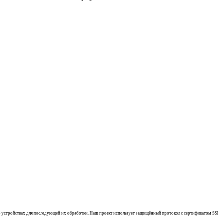
 об устройствах для последующей их обработки. Наш проект использует защищённый протокол с сертификатом SS