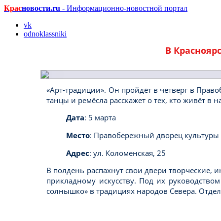
Крас
новости.ru
- Информационно-новостной портал
vk
odnoklassniki
В Краснояр
«Арт-традиции». Он пройдёт в четверг в Право
танцы и ремёсла расскажет о тех, кто живёт в н
Дата
: 5 марта
Место
: Правобережный дворец культуры
Адрес
: ул. Коломенская, 25
В полдень распахнут свои двери творческие, 
прикладному искусству. Под их руководством
солнышко» в традициях народов Севера. Отдел