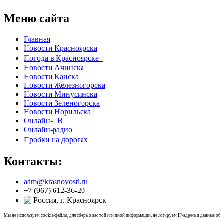
Меню сайта
Главная
Новости Красноярска
Погода в Красноярске
Новости Ачинска
Новости Канска
Новости Железногорска
Новости Минусинска
Новости Зеленогорска
Новости Норильска
Онлайн-ТВ
Онлайн-радио
Пробки на дорогах
Контакты:
adm@krasnovosti.ru
+7 (967) 612-36-20
Россия, г. Красноярск
Мы не используем cookie-файлы, для сбора о вас той или иной информации, не логируем IP-адреса и данные