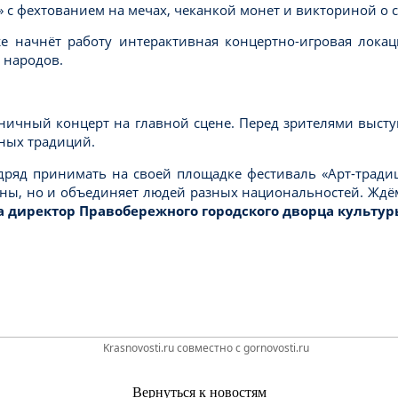
 с фехтованием на мечах, чеканкой монет и викториной о с
е начнёт работу интерактивная концертно-игровая локац
 народов.
дничный концерт на главной сцене. Перед зрителями выст
ных традиций.
дряд принимать на своей площадке фестиваль «Арт-традиц
ы, но и объединяет людей разных национальностей. Ждём 
 директор Правобережного городского дворца культуры
Krasnovosti.ru совместно с gornovosti.ru
Вернуться к новостям