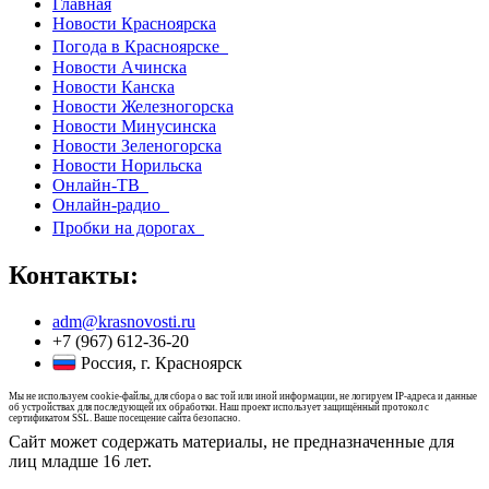
Главная
Новости Красноярска
Погода в Красноярске
Новости Ачинска
Новости Канска
Новости Железногорска
Новости Минусинска
Новости Зеленогорска
Новости Норильска
Онлайн-ТВ
Онлайн-радио
Пробки на дорогах
Контакты:
adm@krasnovosti.ru
+7 (967) 612-36-20
Россия, г. Красноярск
Мы не используем cookie-файлы, для сбора о вас той или иной информации, не логируем IP-адреса и данные
об устройствах для последующей их обработки. Наш проект использует защищённый протокол с
сертификатом SSL. Ваше посещение сайта безопасно.
Сайт может содержать материалы, не предназначенные для
лиц младше 16 лет.