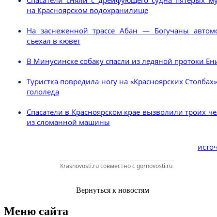
на Красноярском водохранилище
На заснеженной трассе Абан — Богучаны автом
съехал в кювет
В Минусинске собаку спасли из ледяной протоки Ен
Туристка повредила ногу на «Красноярских Столбах»
гололеда
Спасатели в Красноярском крае вызволили троих ч
из сломанной машины
источ
Krasnovosti.ru совместно с gornovosti.ru
Вернуться к новостям
Меню сайта