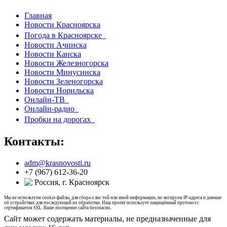
Главная
Новости Красноярска
Погода в Красноярске
Новости Ачинска
Новости Канска
Новости Железногорска
Новости Минусинска
Новости Зеленогорска
Новости Норильска
Онлайн-ТВ
Онлайн-радио
Пробки на дорогах
Контакты:
adm@krasnovosti.ru
+7 (967) 612-36-20
Россия, г. Красноярск
Мы не используем cookie-файлы, для сбора о вас той или иной информации, не логируем IP-адреса и данные
об устройствах для последующей их обработки. Наш проект использует защищённый протокол с
сертификатом SSL. Ваше посещение сайта безопасно.
Сайт может содержать материалы, не предназначенные для