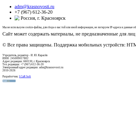
adm@krasnovosti.ru
+7 (967) 612-36-20
Россия, г. Красноярск
Мы не используем cookie-файлы, для сбора о вас той или иной информации, не логируем IP-адреса и данные
Сайт может содержать материалы, не предназначенные для лиц 
© Все права защищены. Поддержка мобильных устройств: HT
Учредитель, редактор - И. Ю. Карасёв
ИНН: 245009017802
Адрес редакции: 660130, г. Красноярск
Тел. редакции: +7 (967) 612-36-20
Электронный адрес редакции: adm@krasnovosti.ru
2010-2026
Разработчик:
I.CaR Soft