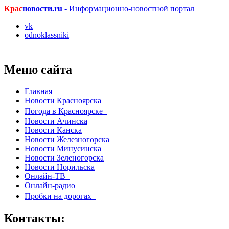
Крас
новости.ru
- Информационно-новостной портал
vk
odnoklassniki
Меню сайта
Главная
Новости Красноярска
Погода в Красноярске
Новости Ачинска
Новости Канска
Новости Железногорска
Новости Минусинска
Новости Зеленогорска
Новости Норильска
Онлайн-ТВ
Онлайн-радио
Пробки на дорогах
Контакты: