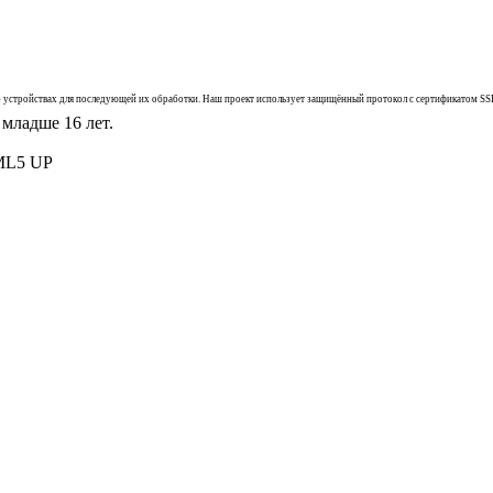
 об устройствах для последующей их обработки. Наш проект использует защищённый протокол с сертификатом SS
младше 16 лет.
ML5 UP