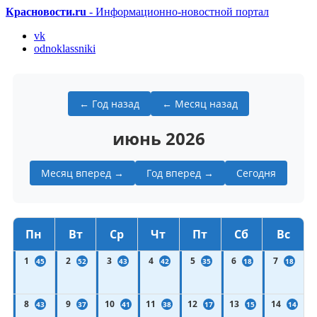
Красновости.ru
- Информационно-новостной портал
vk
odnoklassniki
← Год назад
← Месяц назад
июнь 2026
Месяц вперед →
Год вперед →
Сегодня
Пн
Вт
Ср
Чт
Пт
Сб
Вс
1
2
3
4
5
6
7
45
52
43
42
35
18
18
8
9
10
11
12
13
14
43
37
41
38
17
15
14