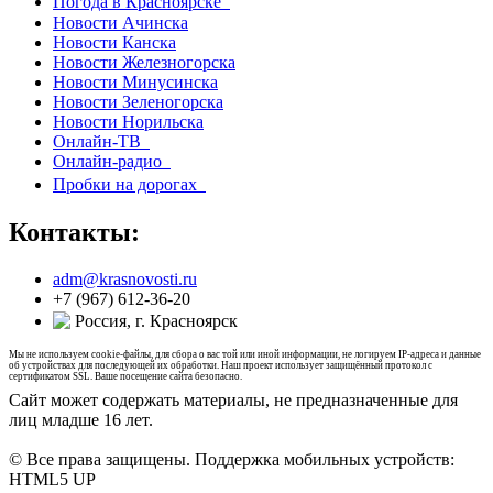
Погода в Красноярске
Новости Ачинска
Новости Канска
Новости Железногорска
Новости Минусинска
Новости Зеленогорска
Новости Норильска
Онлайн-ТВ
Онлайн-радио
Пробки на дорогах
Контакты:
adm@krasnovosti.ru
+7 (967) 612-36-20
Россия, г. Красноярск
Мы не используем cookie-файлы, для сбора о вас той или иной информации, не логируем IP-адреса и данные
об устройствах для последующей их обработки. Наш проект использует защищённый протокол с
сертификатом SSL. Ваше посещение сайта безопасно.
Сайт может содержать материалы, не предназначенные для
лиц младше 16 лет.
© Все права защищены. Поддержка мобильных устройств:
HTML5 UP